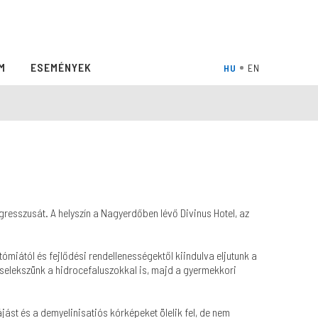
M
ESEMÉNYEK
esszusát. A helyszín a Nagyerdőben lévő Divinus Hotel, az
miától és fejlődési rendellenességektől kiindulva eljutunk a
cselekszünk a hidrocefaluszokkal is, majd a gyermekkori
ást és a demyelinisatiós kórképeket ölelik fel, de nem