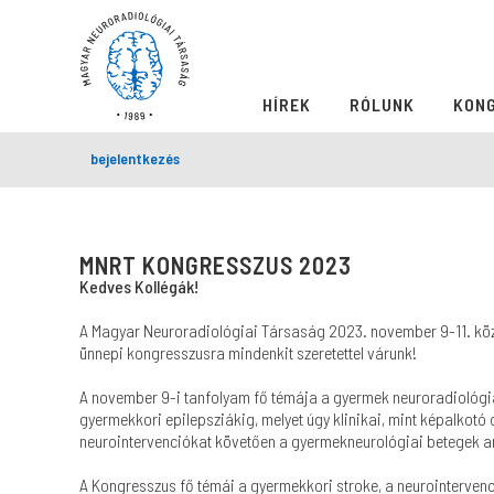
HÍREK
RÓLUNK
KON
bejelentkezés
MNRT KONGRESSZUS 2023
Kedves Kollégák!
A Magyar Neuroradiológiai Társaság 2023. november 9-11. közö
ünnepi kongresszusra mindenkit szeretettel várunk!
A november 9-i tanfolyam fő témája a gyermek neuroradiológia,
gyermekkori epilepsziákig, melyet úgy klinikai, mint képalkot
neurointervenciókat követően a gyermekneurológiai betegek ane
A Kongresszus fő témái a gyermekkori stroke, a neurointervenci