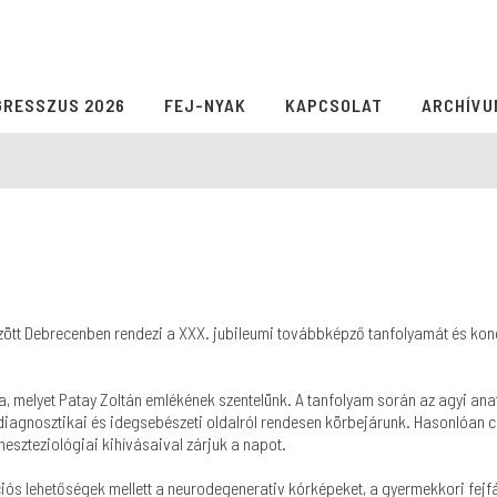
GRESSZUS 2026
FEJ-NYAK
KAPCSOLAT
ARCHÍVU
tt Debrecenben rendezi a XXX. jubileumi továbbképző tanfolyamát és kongr
 melyet Patay Zoltán emlékének szentelünk. A tanfolyam során az agyi anató
ó diagnosztikai és idegsebészeti oldalról rendesen körbejárunk. Hasonlóan 
szteziológiai kihívásaival zárjuk a napot.
ós lehetőségek mellett a neurodegenerativ kórképeket, a gyermekkori fejfáj