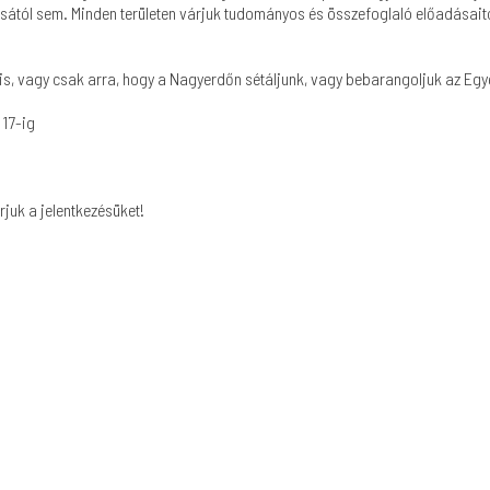
lásától sem. Minden területen várjuk tudományos és összefoglaló előadásai
is, vagy csak arra, hogy a Nagyerdőn sétáljunk, vagy bebarangoljuk az Eg
 17-ig
rjuk a jelentkezésüket!