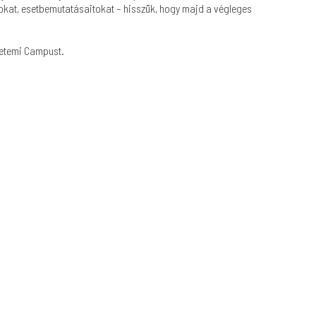
tokat, esetbemutatásaitokat – hisszük, hogy majd a végleges
yetemi Campust.