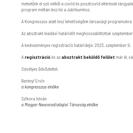
mehetünk el szó nélkül a covid és posztcovid eltérések tárgya
program méltán lesz hű a Jubileumhoz.
A Kongresszus alatt lesz lehetőségünk társasági programokra 
Az absztrakt leadási határidőt meghosszabíttottuk szeptember
A kedvezményes regisztráció határideje: 2023. szeptember 9.
A
regisztráció
és az
absztrakt beküldő felület
már él, vá
Szívélyes üdvözlettel,
Berényi Ervin
a kongresszus elnöke
Szikora István
a Magyar Neuroradiológiai Társaság elnöke