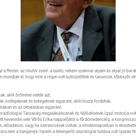
a Mester, az intuitív zseni, a tanító, nekem szakmai atyám és atyai jó bará
 mondják el, hogy mint a régen volt tudósjelöltek és tanoncok, többször elm
ak, akik örömmel vették azt.
k, kollégáknak és betegeknek egyaránt, akik hozzá fordultak.
nkában és az oktatásban egyaránt.
oradiológiai Társaság megalakulásának és fejlődésének igazi motorja volt
t keveredni vele Vörös Erika nappalijától a fürdőmedencéig, a kongresszusi
n, előadáson, vagy ha szerencsések voltak, a mindennapokban is élvezhetté
ára nem a hangereje, hanem a lehengerlő neurológiai tudása volt igazán fé