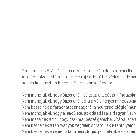
Szeptember 28-án türelemmel viselt hosszú betegségben elhunyt 
Az alább olvasható részletes életrajz adatai beszédesek, de nem
hanem hazahozta a betegek és tanítványai üdvére.
Nem mondják el, hogy önzetlenül nyújtotta a tudását mindazokn
Nem mondják el, hogy önzetlenül adta a véleményét mindazokna
Nem beszélnek a fáradhatatlanságáról a neuroradiológiai mu
Nem mondják el, hogy a lendülete, az odaadása a Magyar Neur
Nem mesélnek arról, hogy szakmai beszélgetésbe, vitába lehetet
Nem beszélnek a tanítványok végtelen soráról, akik tanfolyamo
Nem beszélnek a remegő lábú neurológus jelöltekről, akik szám