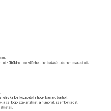
tom.
ent külföldre a nélkülözhetetlen tudásért, és nem maradt ott,
.
 ülés kellős közepétől a hotel bárjáig bárhol.
k a csillogó szakértelmét, a humorát, az emberségét.
lelmetes.