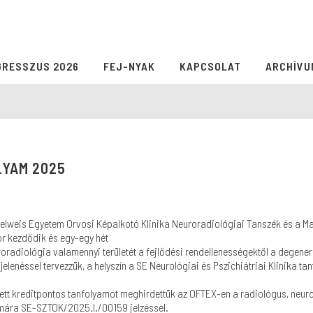
GRESSZUS 2026
FEJ-NYAK
KAPCSOLAT
ARCHÍVU
LYAM 2025
lweis Egyetem Orvosi Képalkotó Klinika Neuroradiológiai Tanszék és a M
or kezdődik és egy-egy hét
radiológia valamennyi területét a fejlődési rendellenességektől a degenerat
néssel tervezzük, a helyszín a SE Neurológiai és Pszichiátriai Klinika tant
ett kreditpontos tanfolyamot meghirdettük az OFTEX-en a radiológus, neuro
mára SE-SZTOK/2025.I./00159 jelzéssel.