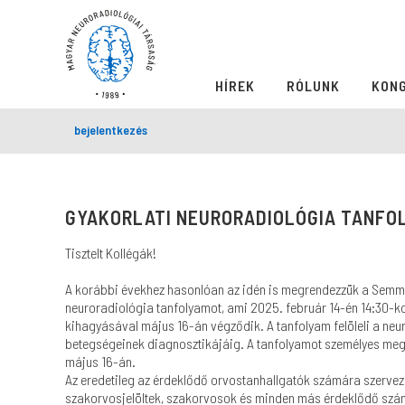
HÍREK
RÓLUNK
KON
bejelentkezés
GYAKORLATI NEURORADIOLÓGIA TANFO
Tisztelt Kollégák!
A korábbi évekhez hasonlóan az idén is megrendezzük a Semme
neuroradiológia tanfolyamot, ami 2025. február 14-én 14:30-k
kihagyásával május 16-án végződik. A tanfolyam felöleli a neuro
betegségeinek diagnosztikájáig. A tanfolyamot személyes megjele
május 16-án.
Az eredetileg az érdeklődő orvostanhallgatók számára szervez
szakorvosjelöltek, szakorvosok és minden más érdeklődő szá