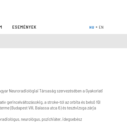
M
ESEMÉNYEK
agyar Neuroradiológiai Társaság szervezésében a Gyakorlati
ív gerincelváltozásokig, a stroke-tól az orbita és belső fül
erme (Budapest VIII. Balassa utca 6) és tesztvizsga zárja
radiológus, neurológus, pszichiáter, idegsebész