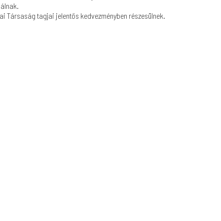
lálnak.
iai Társaság tagjai jelentős kedvezményben részesülnek.