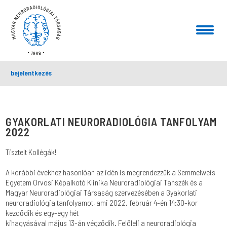
bejelentkezés
GYAKORLATI NEURORADIOLÓGIA TANFOLYAM
2022
Tisztelt Kollégák!
A korábbi évekhez hasonlóan az idén is megrendezzük a Semmelweis
Egyetem Orvosi Képalkotó Klinika Neuroradiológiai Tanszék és a
Magyar Neuroradiológiai Társaság szervezésében a Gyakorlati
neuroradiológia tanfolyamot, ami 2022. február 4-én 14:30-kor
kezdődik és egy-egy hét
kihagyásával május 13-án végződik. Felöleli a neuroradiológia