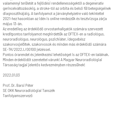
valamennyi területét a fejlődési rendellenességektől a degeneratív
gerincelváltozásokig, a stroke-tól az orbita és belső fül betegségeinek
diagnosztikájáig. A tanfolyamot a járványhelyzetre való tekintettel
2021-hez hasonlóan az idén is online rendezzük és tesztvizsga zárja
május 13-án.
Az eredetileg az érdeklődő orvostanhallgatók számára szervezett
kreditpontos tanfolyamot meghirdettük az OFTEX-en a radiológus,
neuroradiológus, neurológus, pszichiáter, idegsebész
szakorvosjelöltek, szakorvosok és minden más érdeklődő számára
SE-TK/2022.I./00100 jelzéssel.
Pontos órarendet és jelentkezési lehetőséget is az OFTEX-en találnak.
Minden érdeklődőt szeretettel várunk! A Magyar Neuroradiológiai
Társaság tagjai jelentős kedvezményben részesülnek!
2022.01.03
Prof. Dr. Barsi Péter
SE OKK Neuroradiológiai Tanszék
Tanfolyamszervező