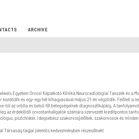
NTACTS
ARCHIVE
lweis Egyetem Orvosi Képalkotó Klinika Neuroradiológiai Tanszék és a M
 kezdődik és egy-egy hét kihagyásával május 21-én végződik. Felöleli a ne
ke-tól az orbita és belső fül betegségeinek diagnosztikájáig. A tanfolyamot
etileg az érdeklődő orvostanhallgatók számára szervezett kreditpontos tanf
ológus, pszichiáter, idegsebész szakorvosjelöltek, szakorvosok és minden
iai Társaság tagjai jelentős kedvezményben részesülnek!