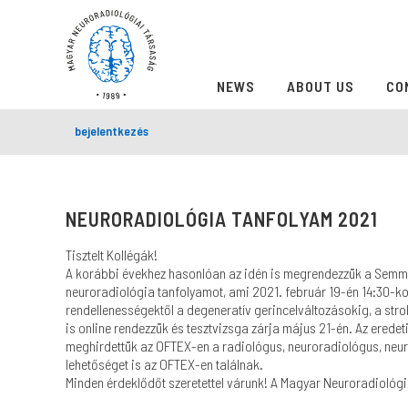
NEWS
ABOUT US
CO
bejelentkezés
NEURORADIOLÓGIA TANFOLYAM 2021
Tisztelt Kollégák!
A korábbi évekhez hasonlóan az idén is megrendezzük a Semme
neuroradiológia tanfolyamot, ami 2021. február 19-én 14:30-kor
rendellenességektől a degeneratív gerincelváltozásokig, a stro
is online rendezzük és tesztvizsga zárja május 21-én. Az ered
meghirdettük az OFTEX-en a radiológus, neuroradiológus, neur
lehetőséget is az OFTEX-en találnak.
Minden érdeklődőt szeretettel várunk! A Magyar Neuroradiológ