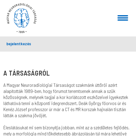
bejelentkezés
A TÁRSASÁGRÓL
A Magyar Neuroradiológiai Társaságot szakmánk úttörői azért
alapították 1989-ben, hogy fórumot teremtsenek annak a szűk
közösségnek, melynek tagjai a kor korlátozott eszközeivel igyekeztek
láthatóvá tenni a központi idegrendszert. Deák György főorvos úr és
Kenéz József professzor úr már a CT és MR korszak hajnalán tisztán
látták a szakma jövőjét.
Éleslátásukat mi sem bizonyítja jobban, mint az a szédületes fejlődés,
mely a morfológia mind tökéletesebb ábrázolásán túl mára lehetővé