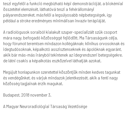
teszi egyfelől a funkció megbízható képi demonstrációját, a biokémiai
összetétel elemzését, láthatóvá teszi a fehérállományi
pályarendszereket, másfelől a legsúlyosabb népbetegségek, így
például a stroke eredményes minimálisan invazív terápiáját.
A radiológusok soraiból kialakult szuper-specializált szűk csoport
mára nagy, befogadó közösséggé fejlődött. Ma Társaságunk célja,
hogy fórumot teremtsen mindazon kollégáknak: klinikus orvosoknak és
idegtudósoknak, képalkotó asszisztenseknek és ápolóknak egyaránt,
akik bár más-más irányból tekintenek az idegrendszeri betegségekre,
de látni csakis a képalkotás eszközeivel láthatják azokat.
Megújult honlapunkon szeretettel köszöntjük minden kedves tagunkat
és vendégünket, és várjuk mindazok jelentkezését, akik a fenti nagy
közösség tagjainak érzik magukat.
Budapest, 2018 november 3.
A Magyar Neuroradiológiai Társaság Vezetősége